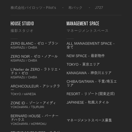
株式会社パイロッツ - Pilot's
-
布バック
-
J727
HOUSE STUDIO
MANAGEMENT SPACE
撮影スタジオ
マネージメントスペース
ZERO BLANC - ゼロ・ブラン
ALL MANAGEMENT SPACE -
全て
KISARAZU / CHIBA
NEW SPACE - 最新物件
ZERO NOIR - ゼロ・ノアール
KISARAZU / CHIBA
TOKYO - 東京エリア
L'Atelier de ZERO - ラトリエ・
KANAGAWA - 神奈川エリア
ドゥ・ゼロ
KISARAZU / CHIBA
CHIBA/SAITAMA - 千葉/埼玉エ
リア
ARCHICOULEUR - アシックラ
ー
RESORT - リゾート(関東近郊)
TOKYO / HANEDA
JAPANESE - 和風スタイル
ZONE ID - ゾーン・アイディ
YOKOHAMA / TSURUMI
BERNARD HOUSE - バーナー
ドハウス
マネージメントスペース募集
YOKOHAMA / HONMOKU