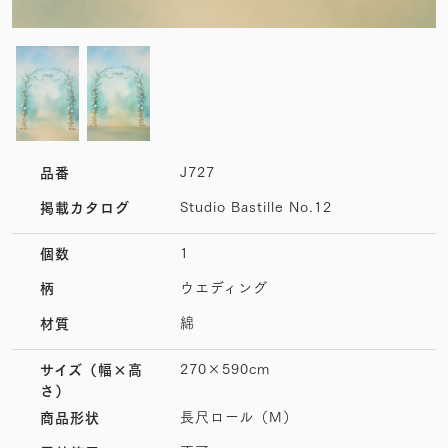
J727
品番
Studio Bastille No.12
掲載カタログ
1
個数
ウエディング
柄
綿
材質
270×590cm
サイズ
（幅×高
さ）
長尺ロール（M）
商品形状