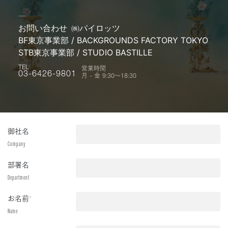
お問い合わせ
㈱パイロッツ
BF東京事業部 / BACKGROUNDS FACTORY TOKYO
STB東京事業部 / STUDIO BASTILLE
営業時間
TEL
月 - 金 9:30〜18:30
03-6426-9801
御社名
Company
部署名
Department
お名前
*
Name