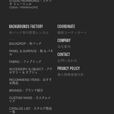
STUDIO MURMURES - スタジ
オ ミューミュル
OSAKA / MINAMIHORIE
BACKGROUNDS FACTORY
COORDINATE
布バック等の背景レンタル
撮影コーディネート
COMPANY
BACKDROP - 布バック
会社案内
PANEL & SURFACE - 板 & パネ
CONTACT
ル
FABRIC - ファブリック
お問い合わせ
PRIVACY POLICY
ACCESSORY & OBJECT - アク
セサリー & オブジェ
個人情報保護方針
RECOMMEND ITEMS - おすす
め商品
BRANDS - ブランド紹介
CUSTOM MADE - カスタムメ
イド
CATALOG LIST - カタログ商品
一覧