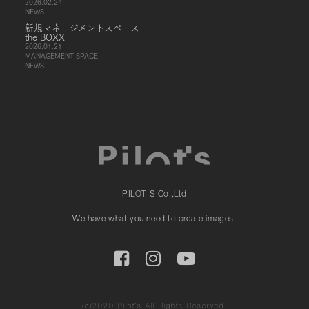
2026.02.24
NEWS
新規マネージメントスペース
the BOXX
2026.01.21
MANAGEMENT SPACE
NEWS
PILOT'S Co.,Ltd
We have what you need to create images.
(c)2020 Pilot’s All Rights Reserved.