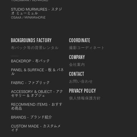
STUDIO MURMURES - スタジ
オ ミューミュル
OSAKA / MINAMIHORIE
BACKGROUNDS FACTORY
COORDINATE
布バック等の背景レンタル
撮影コーディネート
COMPANY
BACKDROP - 布バック
会社案内
PANEL & SURFACE - 板 & パネ
CONTACT
ル
FABRIC - ファブリック
お問い合わせ
PRIVACY POLICY
ACCESSORY & OBJECT - アク
セサリー & オブジェ
個人情報保護方針
RECOMMEND ITEMS - おすす
め商品
BRANDS - ブランド紹介
CUSTOM MADE - カスタムメ
イド