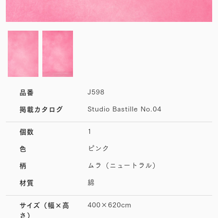
J598
品番
Studio Bastille No.04
掲載カタログ
1
個数
ピンク
色
ムラ（ニュートラル）
柄
綿
材質
400×620cm
サイズ
（幅×高
さ）