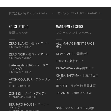
株式会社パイロッツ - Pilot's
-
布バック
-
TEXTURE - Red~Pink
-
HOUSE STUDIO
MANAGEMENT SPACE
撮影スタジオ
マネージメントスペース
ZERO BLANC - ゼロ・ブラン
ALL MANAGEMENT SPACE -
全て
KISARAZU / CHIBA
NEW SPACE - 最新物件
ZERO NOIR - ゼロ・ノアール
KISARAZU / CHIBA
TOKYO - 東京エリア
L'Atelier de ZERO - ラトリエ・
KANAGAWA - 神奈川エリア
ドゥ・ゼロ
KISARAZU / CHIBA
CHIBA/SAITAMA - 千葉/埼玉エ
リア
ARCHICOULEUR - アシックラ
ー
RESORT - リゾート(関東近郊)
TOKYO / HANEDA
JAPANESE - 和風スタイル
ZONE ID - ゾーン・アイディ
YOKOHAMA / TSURUMI
BERNARD HOUSE - バーナー
ドハウス
マネージメントスペース募集
YOKOHAMA / HONMOKU