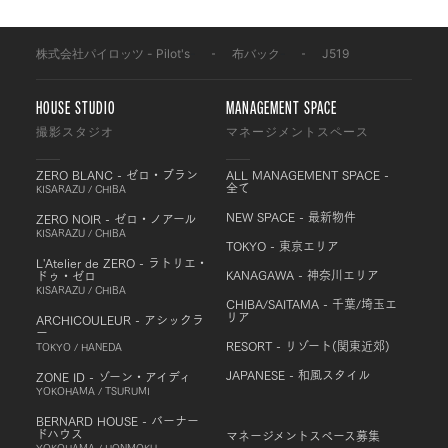
株式会社パイロッツ - Pilot's
-
布バック
-
J519
HOUSE STUDIO
MANAGEMENT SPACE
撮影スタジオ
マネージメントスペース
ZERO BLANC - ゼロ・ブラン
ALL MANAGEMENT SPACE -
全て
KISARAZU / CHIBA
NEW SPACE - 最新物件
ZERO NOIR - ゼロ・ノアール
KISARAZU / CHIBA
TOKYO - 東京エリア
L'Atelier de ZERO - ラトリエ・
KANAGAWA - 神奈川エリア
ドゥ・ゼロ
KISARAZU / CHIBA
CHIBA/SAITAMA - 千葉/埼玉エ
リア
ARCHICOULEUR - アシックラ
ー
RESORT - リゾート(関東近郊)
TOKYO / HANEDA
JAPANESE - 和風スタイル
ZONE ID - ゾーン・アイディ
YOKOHAMA / TSURUMI
BERNARD HOUSE - バーナー
ドハウス
マネージメントスペース募集
YOKOHAMA / HONMOKU