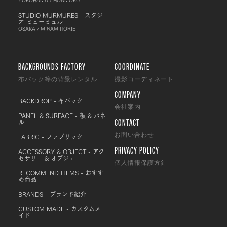
STUDIO MURMURES - スタジ
オ ミューミュル
OSAKA / MINAMIHORIE
BACKGROUNDS FACTORY
COORDINATE
布バック等の背景レンタル
撮影コーディネート
COMPANY
BACKDROP - 布バック
会社案内
PANEL & SURFACE - 板 & パネ
CONTACT
ル
FABRIC - ファブリック
お問い合わせ
PRIVACY POLICY
ACCESSORY & OBJECT - アク
セサリー & オブジェ
個人情報保護方針
RECOMMEND ITEMS - おすす
め商品
BRANDS - ブランド紹介
CUSTOM MADE - カスタムメ
イド