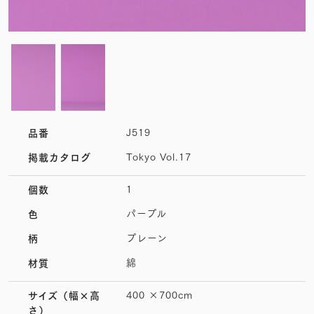
J519
品番
Tokyo Vol.17
掲載カタログ
1
個数
パープル
色
プレーン
柄
綿
材質
400 ×700cm
サイズ
（幅×高
さ）