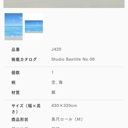
J420
品番
Studio Bastille No.06
掲載カタログ
1
個数
空, 海
柄
綿
材質
430×320cm
サイズ
（幅×高
さ）
長尺ロール（M）
商品形状