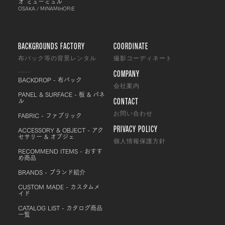
オ ミューミュル
OSAKA / MINAMIHORIE
BACKGROUNDS FACTORY
COORDINATE
布バック等の背景レンタル
撮影コーディネート
COMPANY
BACKDROP - 布バック
会社案内
PANEL & SURFACE - 板 & パネ
CONTACT
ル
FABRIC - ファブリック
お問い合わせ
PRIVACY POLICY
ACCESSORY & OBJECT - アク
セサリー & オブジェ
個人情報保護方針
RECOMMEND ITEMS - おすす
め商品
BRANDS - ブランド紹介
CUSTOM MADE - カスタムメ
イド
CATALOG LIST - カタログ商品
一覧