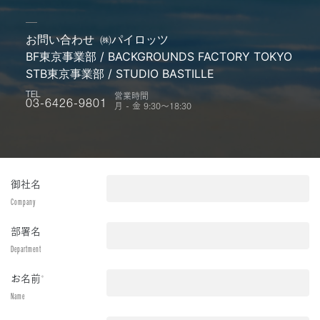
お問い合わせ
㈱パイロッツ
BF東京事業部 / BACKGROUNDS FACTORY TOKYO
STB東京事業部 / STUDIO BASTILLE
営業時間
TEL
月 - 金 9:30〜18:30
03-6426-9801
御社名
Company
部署名
Department
お名前
*
Name