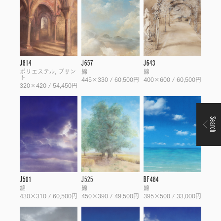
J814
J657
J643
ポリエステル, プリン
綿
綿
ト
445×330 / 60,500円
400×600 / 60,500円
320×420 / 54,450円
Search
J501
J525
BF484
綿
綿
綿
430×310 / 60,500円
450×390 / 49,500円
395×500 / 33,000円