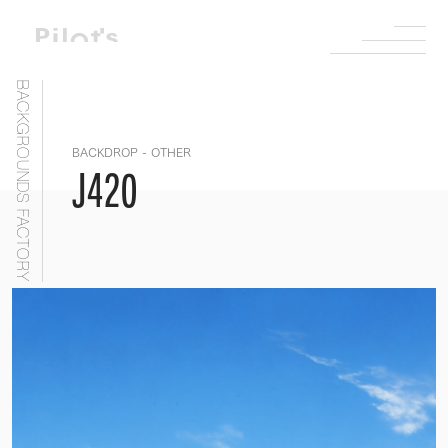
BACKGROUNDS FACTORY
BACKDROP - OTHER
J420