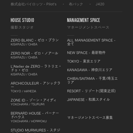
株式会社パイロッツ - Pilot's
-
布バック
-
J420
HOUSE STUDIO
MANAGEMENT SPACE
撮影スタジオ
マネージメントスペース
ZERO BLANC - ゼロ・ブラン
ALL MANAGEMENT SPACE -
全て
KISARAZU / CHIBA
NEW SPACE - 最新物件
ZERO NOIR - ゼロ・ノアール
KISARAZU / CHIBA
TOKYO - 東京エリア
L'Atelier de ZERO - ラトリエ・
KANAGAWA - 神奈川エリア
ドゥ・ゼロ
KISARAZU / CHIBA
CHIBA/SAITAMA - 千葉/埼玉エ
リア
ARCHICOULEUR - アシックラ
ー
RESORT - リゾート(関東近郊)
TOKYO / HANEDA
JAPANESE - 和風スタイル
ZONE ID - ゾーン・アイディ
YOKOHAMA / TSURUMI
BERNARD HOUSE - バーナー
ドハウス
マネージメントスペース募集
YOKOHAMA / HONMOKU
STUDIO MURMURES - スタジ