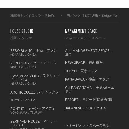
株式会社パイロッツ - Pilot's
-
布バック
-
TEXTURE - Beige~Yellow
-
HOUSE STUDIO
MANAGEMENT SPACE
撮影スタジオ
マネージメントスペース
ZERO BLANC - ゼロ・ブラン
ALL MANAGEMENT SPACE -
全て
KISARAZU / CHIBA
NEW SPACE - 最新物件
ZERO NOIR - ゼロ・ノアール
KISARAZU / CHIBA
TOKYO - 東京エリア
L'Atelier de ZERO - ラトリエ・
KANAGAWA - 神奈川エリア
ドゥ・ゼロ
KISARAZU / CHIBA
CHIBA/SAITAMA - 千葉/埼玉エ
リア
ARCHICOULEUR - アシックラ
ー
RESORT - リゾート(関東近郊)
TOKYO / HANEDA
JAPANESE - 和風スタイル
ZONE ID - ゾーン・アイディ
YOKOHAMA / TSURUMI
BERNARD HOUSE - バーナー
ドハウス
マネージメントスペース募集
YOKOHAMA / HONMOKU