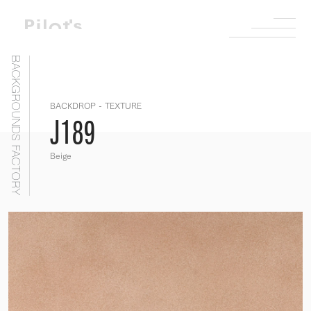
BACKGROUNDS FACTORY
BACKDROP - TEXTURE
J189
Beige