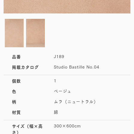
J189
品番
Studio Bastille No.04
掲載カタログ
1
個数
ベージュ
色
ムラ（ニュートラル）
柄
綿
材質
300×600cm
サイズ
（幅×高
さ）