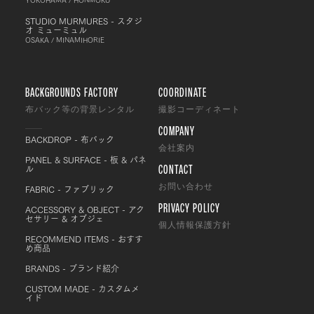
STUDIO MURMURES - スタジ
オ ミューミュル
OSAKA / MINAMIHORIE
BACKGROUNDS FACTORY
COORDINATE
布バック等の背景レンタル
撮影コーディネート
COMPANY
BACKDROP - 布バック
会社案内
PANEL & SURFACE - 板 & パネ
CONTACT
ル
FABRIC - ファブリック
お問い合わせ
PRIVACY POLICY
ACCESSORY & OBJECT - アク
セサリー & オブジェ
個人情報保護方針
RECOMMEND ITEMS - おすす
め商品
BRANDS - ブランド紹介
CUSTOM MADE - カスタムメ
イド