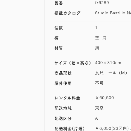
fr6289
品番
Studio Bastille N
掲載カタログ
1
個数
空, 海
柄
綿
材質
400×310cm
サイズ
（幅×高さ）
長尺ロール（M）
商品形状
不可
屋外使用
￥60,500
レンタル料金
東京
配送地域
A
配送区分
￥6,050(23区内) 
配送料金(片道)