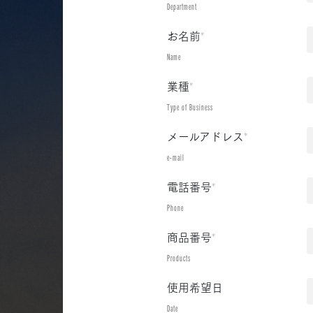
Department
お名前
*
Name
業種
*
Type of Business
メールアドレス
*
e-mail
電話番号
*
Phone
商品番号
*
Products
使用希望日
Date