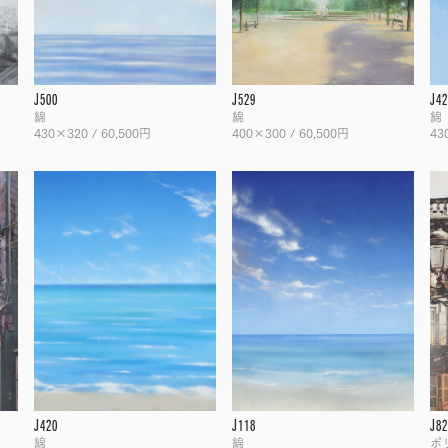
J500
J529
J42
綿
綿
綿
430×320 / 60,500円
400×300 / 60,500円
43
J420
J118
J82
綿
綿
ポ