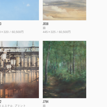
3
J658
綿
0×320 / 60,500円
445×325 / 60,500円
2
J794
リエステル, プリント
綿