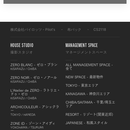
株式会社パイロッツ - Pilot's
-
布バック
-
CS2118
HOUSE STUDIO
MANAGEMENT SPACE
撮影スタジオ
マネージメントスペース
ZERO BLANC - ゼロ・ブラン
ALL MANAGEMENT SPACE -
全て
KISARAZU / CHIBA
NEW SPACE - 最新物件
ZERO NOIR - ゼロ・ノアール
KISARAZU / CHIBA
TOKYO - 東京エリア
L'Atelier de ZERO - ラトリエ・
KANAGAWA - 神奈川エリア
ドゥ・ゼロ
KISARAZU / CHIBA
CHIBA/SAITAMA - 千葉/埼玉エ
リア
ARCHICOULEUR - アシックラ
ー
RESORT - リゾート(関東近郊)
TOKYO / HANEDA
JAPANESE - 和風スタイル
ZONE ID - ゾーン・アイディ
YOKOHAMA / TSURUMI