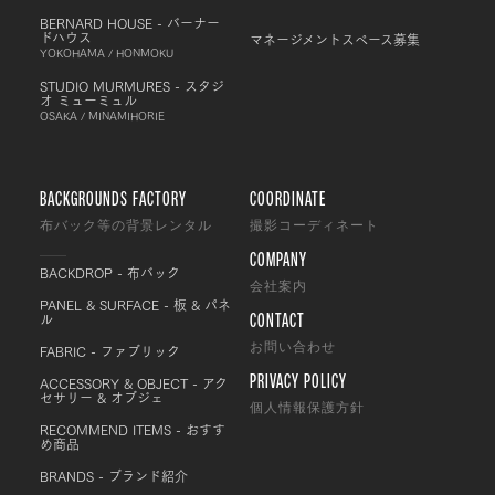
BERNARD HOUSE - バーナー
ドハウス
マネージメントスペース募集
YOKOHAMA / HONMOKU
STUDIO MURMURES - スタジ
オ ミューミュル
OSAKA / MINAMIHORIE
BACKGROUNDS FACTORY
COORDINATE
布バック等の背景レンタル
撮影コーディネート
COMPANY
BACKDROP - 布バック
会社案内
PANEL & SURFACE - 板 & パネ
CONTACT
ル
FABRIC - ファブリック
お問い合わせ
PRIVACY POLICY
ACCESSORY & OBJECT - アク
セサリー & オブジェ
個人情報保護方針
RECOMMEND ITEMS - おすす
め商品
BRANDS - ブランド紹介