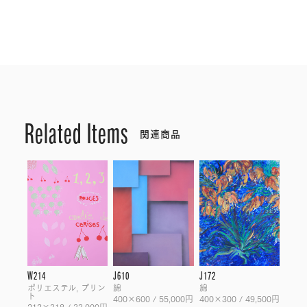
Related Items
関連商品
W214
J610
J172
ポリエステル, プリン
綿
綿
ト
400×600 / 55,000円
400×300 / 49,500円
212×318 / 33,000円