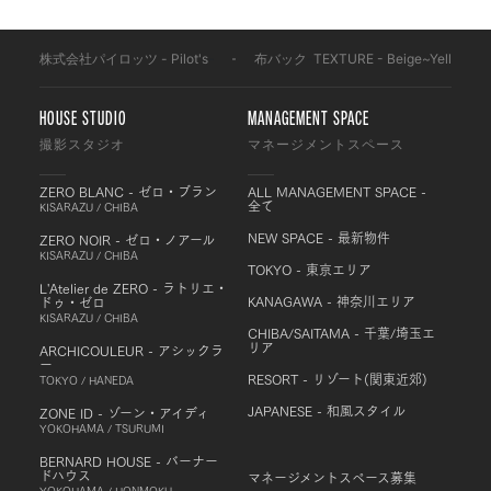
株式会社パイロッツ - Pilot's
-
布バック
-
TEXTURE - Beige~Yellow
-
HOUSE STUDIO
MANAGEMENT SPACE
撮影スタジオ
マネージメントスペース
ZERO BLANC - ゼロ・ブラン
ALL MANAGEMENT SPACE -
全て
KISARAZU / CHIBA
NEW SPACE - 最新物件
ZERO NOIR - ゼロ・ノアール
KISARAZU / CHIBA
TOKYO - 東京エリア
L'Atelier de ZERO - ラトリエ・
KANAGAWA - 神奈川エリア
ドゥ・ゼロ
KISARAZU / CHIBA
CHIBA/SAITAMA - 千葉/埼玉エ
リア
ARCHICOULEUR - アシックラ
ー
RESORT - リゾート(関東近郊)
TOKYO / HANEDA
JAPANESE - 和風スタイル
ZONE ID - ゾーン・アイディ
YOKOHAMA / TSURUMI
BERNARD HOUSE - バーナー
ドハウス
マネージメントスペース募集
YOKOHAMA / HONMOKU