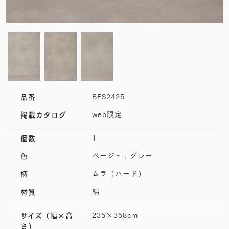
BFS2425
品番
web限定
掲載カタログ
1
個数
ベージュ , グレー
色
ムラ（ハード）
柄
綿
材質
235×358cm
サイズ
（幅×高
さ）