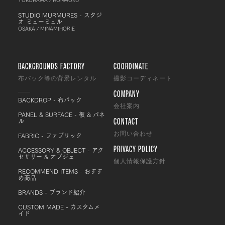
STUDIO MURMURES - スタジ
オ ミューミュル
OSAKA / MINAMIHORIE
BACKGROUNDS FACTORY
COORDINATE
布バック等の背景レンタル
撮影コーディネート
COMPANY
BACKDROP - 布バック
会社案内
PANEL & SURFACE - 板 & パネ
CONTACT
ル
FABRIC - ファブリック
お問い合わせ
PRIVACY POLICY
ACCESSORY & OBJECT - アク
セサリー & オブジェ
個人情報保護方針
RECOMMEND ITEMS - おすす
め商品
BRANDS - ブランド紹介
CUSTOM MADE - カスタムメ
イド