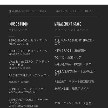
株式会社パイロッツ - Pilot's
-
布バック
-
TEXTURE - Blue
-
BFM
HOUSE STUDIO
MANAGEMENT SPACE
撮影スタジオ
マネージメントスペース
ZERO BLANC - ゼロ・ブラン
ALL MANAGEMENT SPACE -
全て
KISARAZU / CHIBA
NEW SPACE - 最新物件
ZERO NOIR - ゼロ・ノアール
KISARAZU / CHIBA
TOKYO - 東京エリア
L'Atelier de ZERO - ラトリエ・
KANAGAWA - 神奈川エリア
ドゥ・ゼロ
KISARAZU / CHIBA
CHIBA/SAITAMA - 千葉/埼玉エ
リア
ARCHICOULEUR - アシックラ
ー
RESORT - リゾート(関東近郊)
TOKYO / HANEDA
JAPANESE - 和風スタイル
ZONE ID - ゾーン・アイディ
YOKOHAMA / TSURUMI
BERNARD HOUSE - バーナー
ドハウス
マネージメントスペース募集
YOKOHAMA / HONMOKU