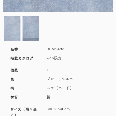
BFM2483
品番
web限定
掲載カタログ
1
個数
ブルー , シルバー
色
ムラ（ハード）
柄
綿
材質
300×540cm
サイズ
（幅×高
さ）