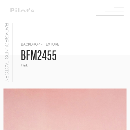
BACKGROUNDS FACTORY
BACKDROP - TEXTURE
BFM2455
Pink