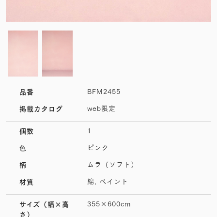
BFM2455
品番
web限定
掲載カタログ
1
個数
ピンク
色
ムラ（ソフト）
柄
綿, ペイント
材質
355×600cm
サイズ
（幅×高
さ）