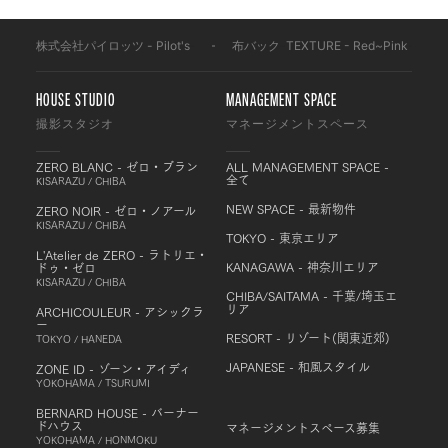
株式会社パイロッツ - Pilot's
-
布バック
-
TEXTURE - Red~Pink
-
HOUSE STUDIO
MANAGEMENT SPACE
撮影スタジオ
マネージメントスペース
ZERO BLANC - ゼロ・ブラン
ALL MANAGEMENT SPACE -
全て
KISARAZU / CHIBA
NEW SPACE - 最新物件
ZERO NOIR - ゼロ・ノアール
KISARAZU / CHIBA
TOKYO - 東京エリア
L'Atelier de ZERO - ラトリエ・
KANAGAWA - 神奈川エリア
ドゥ・ゼロ
KISARAZU / CHIBA
CHIBA/SAITAMA - 千葉/埼玉エ
リア
ARCHICOULEUR - アシックラ
ー
RESORT - リゾート(関東近郊)
TOKYO / HANEDA
JAPANESE - 和風スタイル
ZONE ID - ゾーン・アイディ
YOKOHAMA / TSURUMI
BERNARD HOUSE - バーナー
ドハウス
マネージメントスペース募集
YOKOHAMA / HONMOKU