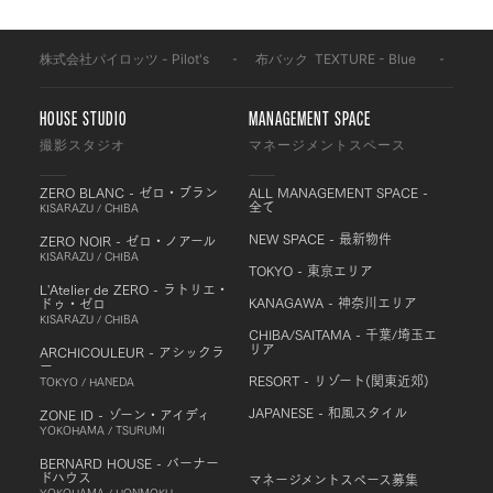
株式会社パイロッツ - Pilot's
-
布バック
-
TEXTURE - Blue
-
BF4
HOUSE STUDIO
MANAGEMENT SPACE
撮影スタジオ
マネージメントスペース
ZERO BLANC - ゼロ・ブラン
ALL MANAGEMENT SPACE -
全て
KISARAZU / CHIBA
NEW SPACE - 最新物件
ZERO NOIR - ゼロ・ノアール
KISARAZU / CHIBA
TOKYO - 東京エリア
L'Atelier de ZERO - ラトリエ・
KANAGAWA - 神奈川エリア
ドゥ・ゼロ
KISARAZU / CHIBA
CHIBA/SAITAMA - 千葉/埼玉エ
リア
ARCHICOULEUR - アシックラ
ー
RESORT - リゾート(関東近郊)
TOKYO / HANEDA
JAPANESE - 和風スタイル
ZONE ID - ゾーン・アイディ
YOKOHAMA / TSURUMI
BERNARD HOUSE - バーナー
ドハウス
マネージメントスペース募集
YOKOHAMA / HONMOKU