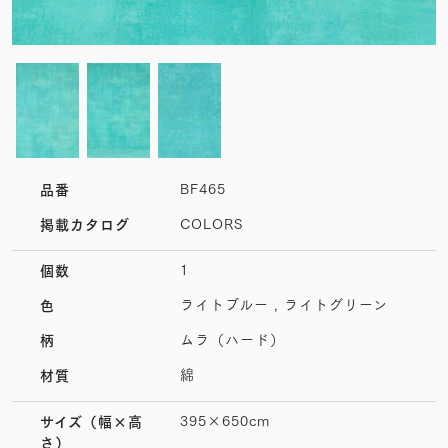
BF465
品番
COLORS
掲載カタログ
1
個数
ライトブルー , ライトグリーン
色
ムラ（ハード）
柄
綿
材質
395×650cm
サイズ
（幅×高
さ）