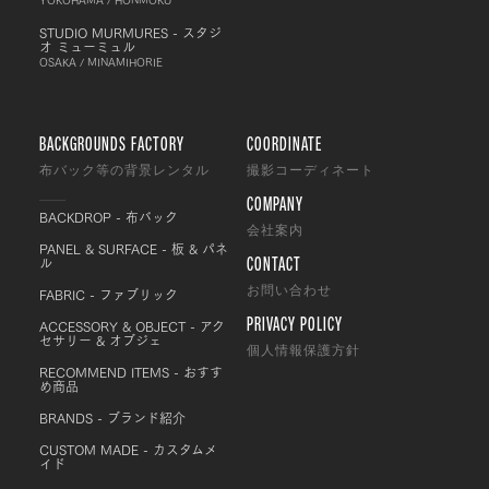
STUDIO MURMURES - スタジ
オ ミューミュル
OSAKA / MINAMIHORIE
BACKGROUNDS FACTORY
COORDINATE
布バック等の背景レンタル
撮影コーディネート
COMPANY
BACKDROP - 布バック
会社案内
PANEL & SURFACE - 板 & パネ
CONTACT
ル
FABRIC - ファブリック
お問い合わせ
PRIVACY POLICY
ACCESSORY & OBJECT - アク
セサリー & オブジェ
個人情報保護方針
RECOMMEND ITEMS - おすす
め商品
BRANDS - ブランド紹介
CUSTOM MADE - カスタムメ
イド