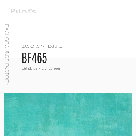
BACKGROUNDS FACTORY
BACKDROP - TEXTURE
BF465
LightBlue - LightGreen