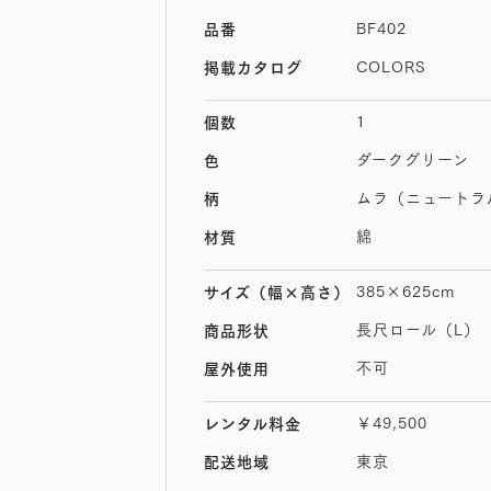
BF402
品番
COLORS
掲載カタログ
1
個数
ダークグリーン
色
ムラ（ニュートラ
柄
綿
材質
385×625cm
サイズ
（幅×高さ）
長尺ロール（L）
商品形状
不可
屋外使用
￥49,500
レンタル料金
東京
配送地域