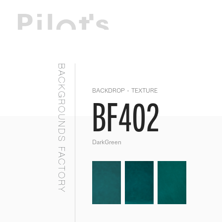
BACKGROUNDS FACTORY
BACKDROP - TEXTURE
BF402
DarkGreen