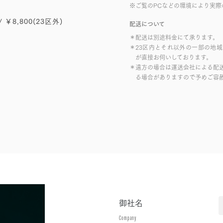
※ご覧のPCなどの環境により実際
/ ￥8,800(23区外)
配送について
＊配送は別途料金にて承ります。
＊23区内とそれ以外の一部の地
が直接お伺いしております。
＊遠方の場合は運送会社による配
る場合がありますので予めご容
御社名
Company